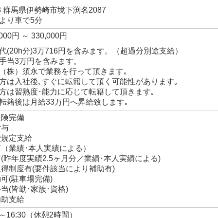
103 群馬県伊勢崎市境下渕名2087
｣より車で5分
000円 ～ 330,000円
代(20h分)3万716円を含みます。（超過分別途支給）
手当3万円を含みます。
（株）須永で業務を行って頂きます｡
方は入社後､すぐに転籍して頂く可能性があります｡
方は習熟度･能力に応じて転籍して頂きます｡
転籍後は月給33万円へ昇給致します｡
保険完備
貸与
費規定支給
有（業績･本人実績による）
(昨年度実績2.5ヶ月分／業績･本人実績による)
得制度有(要件該当により補助有)
可(駐車場完備)
当(皆勤･家族･資格)
補助支給
0～16:30（休憩2時間）