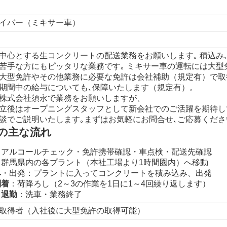
イバー（ミキサー車）
中心とする生コンクリートの配送業務をお願いします｡ 積込み
苦手な方にもピッタリな業務です｡ ミキサー車の運転には大型
大型免許やその他業務に必要な免許は会社補助（規定有）で取
期間中の給与についても､保障いたします（規定有）。
株式会社須永で業務をお願いしますが、
立後はオープニングスタッフとして新会社でのご活躍を期待し
談でご説明いたします｡まずはお気軽にお問合せ､ご応募くださ
の主な流れ
：アルコールチェック・免許携帯確認・車点検・配送先確認
：群馬県内の各プラント（本社工場より1時間圏内）へ移動
み
・出発：プラントに入ってコンクリートを積み込み、出発
到着
：荷降ろし（2～3の作業を1日に1～4回繰り返します）
・退勤
：洗車・業務終了
取得者（入社後に大型免許の取得可能）