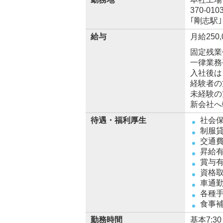
370-0
｢剛志駅
給与
月給250,
固定残業
一律業務
入社後は
経験者の
未経験の
新会社へ
待遇・福利厚生
社会
制服
交通
昇給
賞与有
資格取
車通勤
各種手
食事
勤務時間
基本7:3