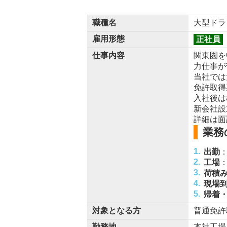
職種名
大型ドラ
雇用形態
正社員
仕事内容
関東圏を
力仕事が
当社では
免許取得
入社後は
新会社設
詳細は面
業務
出勤
工場
荷積
現場
帰着
対象となる方
普通免許
勤務地
本社工場