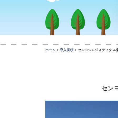
ホーム
>
導入実績
>
センヨシロジスティクス株
セン